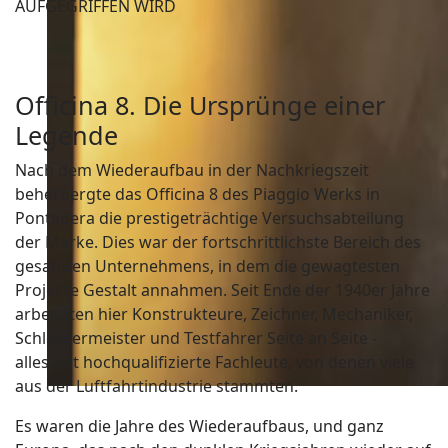
AUFGEGRIFFEN WIRD
Officina 8. Die Ursprünge einer
Legende
Nach dem Wiederaufbau in der Nachkriegszeit
beherbergte das Officina 8 des Piaggio Werks in
Pontedera die prestigeträchtige Versuchsabteilung
der Marke. Dies war der fortschrittlichste Bereich des
gesamten Unternehmens, in dem die gewagtesten
Projekte Gestalt annahmen. Seit Ende der 1940er Jahre
arbeiteten hier Konstrukteure, Zeichner, Mechaniker,
Schlossermeister und Testfahrer Seite an Seite -
allesamt hochqualifizierte Fachleute, von denen viele
aus der Luftfahrtindustrie stammten.
Es waren die Jahre des Wiederaufbaus, und ganz