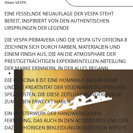
News VESPA
EINE FESSELNDE NEUAUFLAGE DER VESPA STEHT
BEREIT, INSPIRIERT VON DEN AUTHENTISCHEN
URSPRÜNGEN DER LEGENDE
DIE VESPA PRIMAVERA UND DIE VESPA GTV OFFICINA 8
ZEICHNEN SICH DURCH FARBEN, MATERIALIEN UND
EINEM FINISH AUS, DIE AN DIE ATMOSPHÄRE DER
PRESTIGETRÄCHTIGEN EXPERIMENTELLEN ABTEILUNG
DER MARKE ERINNERN, IN DER ALLES BEGANN
DIE OFFICINA 8 IST EINE HOMMAGE AN DAS GENIE
UND DIE KREATIVITÄT DER VISIONÄREN TECHNISCHEN
SPEZIALISTEN, DIE DIESE ZEITLOSE WUNDERQUELLE
ZUM LEBEN ERWECKT HABEN.
EIN MEISTERWERK DER HANDWERKLICHEN
FERTIGUNG, DAS AUCH IN DEN ACCESSOIRES UND DER
DAZUGEHÖRIGEN BEKLEIDUNGSKOLLEKTION WIEDER