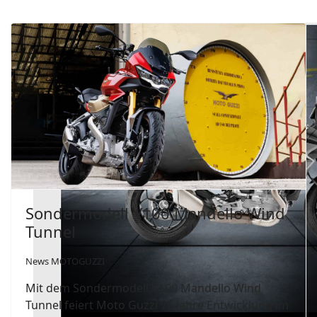
Sondermodell V100 Mandello Wind
Tunnel
News MOTOGUZZI
Mit dem Sondermodell V100 Mandello Wind
Tunnel feiert Moto Guzzi 70 Jahre Entwicklung im