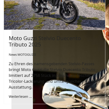
Moto Guzzi Stelvio Duecento
Tributo 2025
News MOTOGUZZI
Zu Ehren des namensgebenden Stelvio-Passes
bringt Moto Guzzi die Stelvio Duecento Tributo -
limitiert auf 2758 Stück in besonders fescher
Tricolor-Lackierung und umfangreicher
Ausstattung.
Weiterlesen …