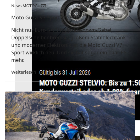
News MOTOGUZZI
Moto Guzzi V7 Sport 2025
Nicht nur Euro 5+: Mit Upside-down-Gabel,
Doppelscheibenbremse, großem Stahlblechtank
und moderner Elektronik ist die Moto Guzzi V7
Sport wirklich neu. Und sie hat sogar ein paar PS
mehr.
Weiterlesen …